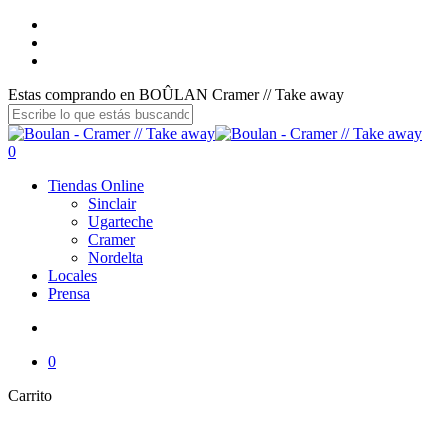
Skip
facebook
to
instagram
main
email
content
Estas comprando en BOÛLAN Cramer // Take away
Close
Search
search
0
Menu
Tiendas Online
Sinclair
Ugarteche
Cramer
Nordelta
Locales
Prensa
search
0
Cerrar
Carrito
Carrito