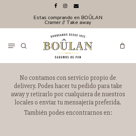
Skip
facebook
instagram
email
to
main
Estas comprando en BOÛLAN
content
Cramer // Take away
Menu
search
No contamos con servicio propio de
delivery. Podes hacer tu pedido para take
away y retirarlo por cualquiera de nuestros
locales o enviar tu mensajería preferida.
También podes encontrarnos en: