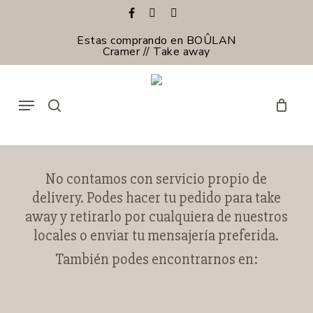
Skip
facebook
instagram
email
to
main
Estas comprando en BOÛLAN
content
Cramer // Take away
Menu
search
No contamos con servicio propio de
delivery. Podes hacer tu pedido para take
away y retirarlo por cualquiera de nuestros
locales o enviar tu mensajería preferida.
También podes encontrarnos en: