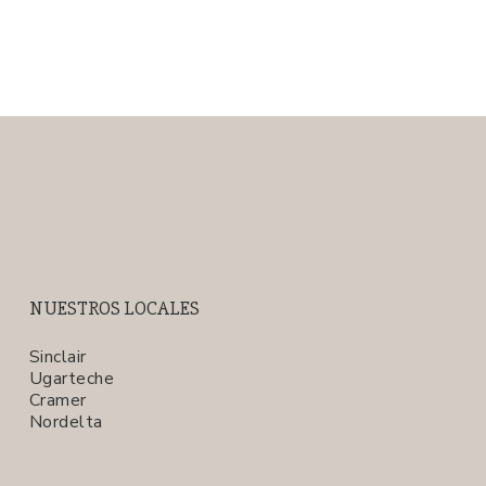
NUESTROS LOCALES
Sinclair
Ugarteche
Cramer
Nordelta