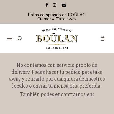
Skip
facebook
instagram
email
to
main
Estas comprando en BOÛLAN
content
Cramer // Take away
Menu
search
No contamos con servicio propio de
delivery. Podes hacer tu pedido para take
away y retirarlo por cualquiera de nuestros
locales o enviar tu mensajería preferida.
También podes encontrarnos en: