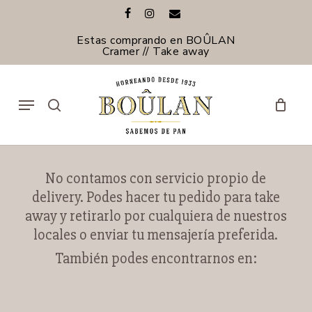
Skip
facebook
instagram
email
to
main
Estas comprando en BOÛLAN
content
Cramer // Take away
Menu
search
No contamos con servicio propio de
delivery. Podes hacer tu pedido para take
away y retirarlo por cualquiera de nuestros
locales o enviar tu mensajería preferida.
También podes encontrarnos en: