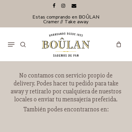
Skip
facebook
instagram
email
to
main
Estas comprando en BOÛLAN
content
Cramer // Take away
Menu
search
No contamos con servicio propio de
delivery. Podes hacer tu pedido para take
away y retirarlo por cualquiera de nuestros
locales o enviar tu mensajería preferida.
También podes encontrarnos en: