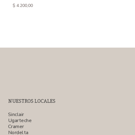
$
4.200,00
NUESTROS LOCALES
Sinclair
Ugarteche
Cramer
Nordelta