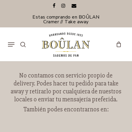
Skip
facebook
instagram
email
to
main
Estas comprando en BOÛLAN
content
Cramer // Take away
Menu
search
No contamos con servicio propio de
delivery. Podes hacer tu pedido para take
away y retirarlo por cualquiera de nuestros
locales o enviar tu mensajería preferida.
También podes encontrarnos en: