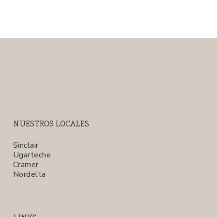
NUESTROS LOCALES
Sinclair
Ugarteche
Cramer
Nordelta