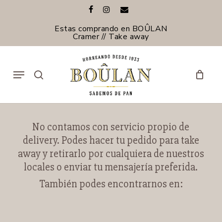
Skip
facebook
instagram
email
to
main
Estas comprando en BOÛLAN
content
Cramer // Take away
Menu
search
No contamos con servicio propio de
delivery. Podes hacer tu pedido para take
away y retirarlo por cualquiera de nuestros
locales o enviar tu mensajería preferida.
También podes encontrarnos en: