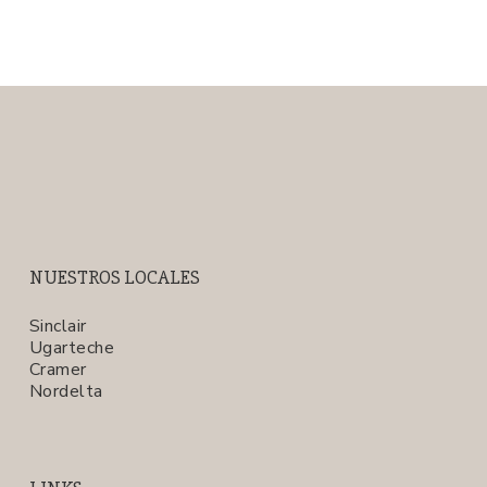
NUESTROS LOCALES
Sinclair
Ugarteche
Cramer
Nordelta