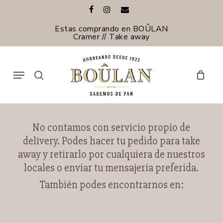
Skip
facebook
instagram
email
to
main
Estas comprando en BOÛLAN
content
Cramer // Take away
Menu
search
No contamos con servicio propio de
delivery. Podes hacer tu pedido para take
away y retirarlo por cualquiera de nuestros
locales o enviar tu mensajería preferida.
También podes encontrarnos en: